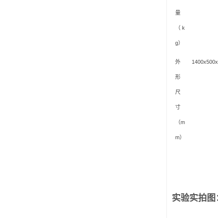
量
（
k
g
）
外
1400x500x
形
尺
寸
（
m
m
）
实验实拍图