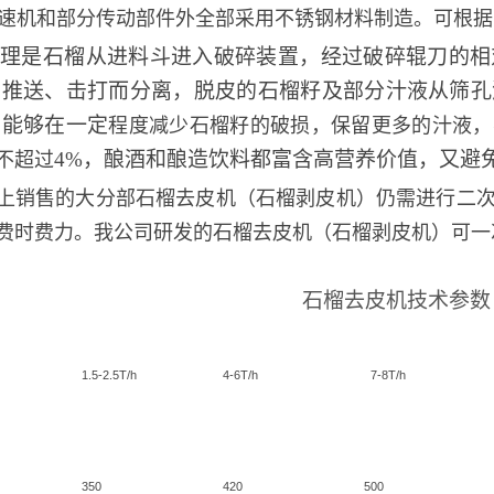
机和部分传动部件外全部采用不锈钢材料制造。可根据
原理是石榴从进料斗进入破碎装置，经过破碎辊
刀
的相
的推送、击打而分离，脱皮的石榴
籽及部分汁液从筛孔
，
能够
在一定
程度减少石榴籽的破损，保留更多的汁液，
4%，
酿酒和酿造饮料都
富含高营养价值，又避
不超过
售的大分部石榴去皮机（石榴剥皮机）仍需进行二次
费时费力。我公司研发的石榴去皮
机（石榴剥皮机）可一
石榴去皮机技术参数
1.5-2.5T/h
4-6T/h
7-8T/h
350
420
500