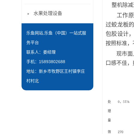
整机除减速
水果处理设备
工作
过蛟龙板
乐鱼网站,乐鱼（中国）一站式服
包胶设计
务平台
按照标准，
联系人：娄经理
现市面上销
手机：15893802688
口感不佳，
地址：新乡市牧野区王村镇李庄
村村北
处
0，5T/h
理
量
筛
270