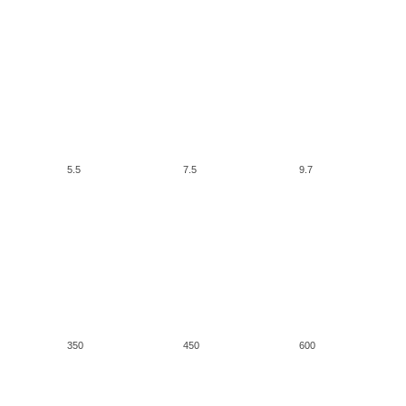
5.5
7.5
9.7
350
450
600