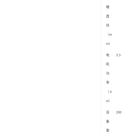
桶
直
径
（
m
m
）
电
3.3
机
功
率
（
k
w
）
设
200
备
重