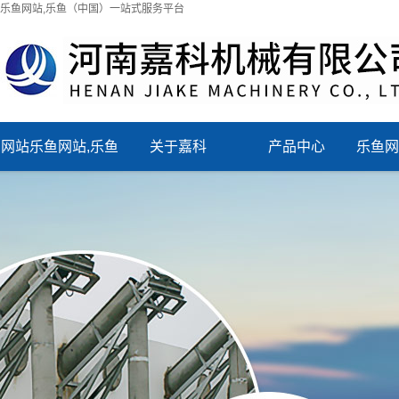
乐鱼网站,乐鱼（中国）一站式服务平台
网站乐鱼网站,乐鱼
关于嘉科
产品中心
乐鱼网
（中国）一站式服
国）
务平台