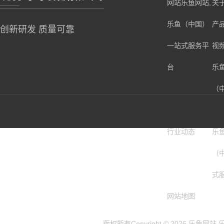
网站乐鱼网站,
关
乐鱼（中国）
产
创新研发 质量可靠
一站式服务平
视
台
乐
（
式
行业动态
乐
（
式
网站地图
版权所有Copyright © 2026