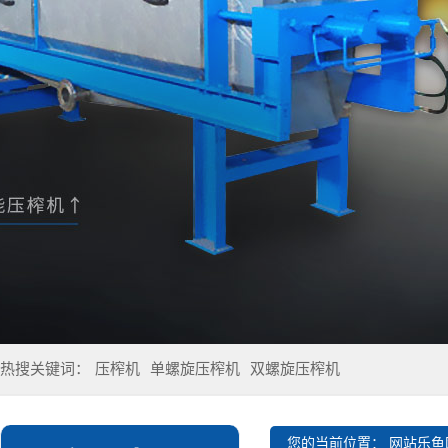
热搜关键词：
压榨机
单螺旋压榨机
双螺旋压榨机
您的当前位置：
网站乐鱼