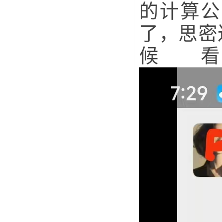
的计算公
了，思密
候