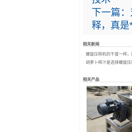
下一篇：
释，真是*
相关新闻
螺旋压榨机的干度一样，压
胡萝卜榨汁是选择螺旋压榨
相关产品