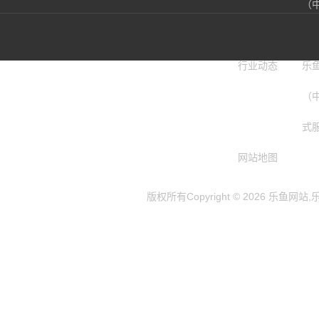
（
式
行业动态
乐
（
式
网站地图
版权所有Copyright © 2026