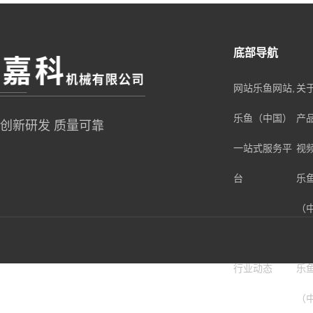
底部导航
网站乐鱼网站,
关
乐鱼（中国）
产
创新研发 质量可靠
一站式服务平
视
台
乐
（
式
行业动态
乐
（