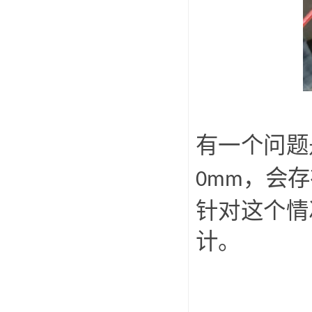
有一个问题
，会存
0mm
针对这个情
计
。