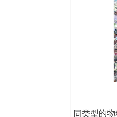
同类型的物