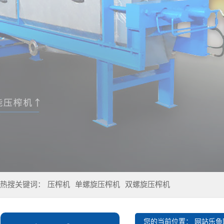
热搜关键词：
压榨机
单螺旋压榨机
双螺旋压榨机
您的当前位置：
网站乐鱼