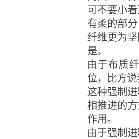
可不要小看
有柔的部分
纤维更为坚
是。
由于
布质
位
，
比方说
这种强制进
相推进的方
作用。
由于强制进