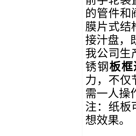
前手轮装
的管件和
膜片式结
接汁盘，
我公司生产
锈钢
板框
力，不仅
需一人操
注：纸板
想效果。