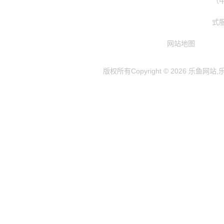
（
式
网站地图
版权所有Copyright © 2026