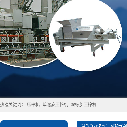
热搜关键词：
压榨机
单螺旋压榨机
双螺旋压榨机
您的当前位置：
网站乐鱼