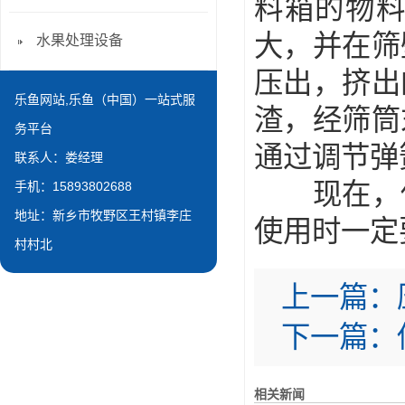
料箱的物
大，并在筛
水果处理设备
压出，挤出
乐鱼网站,乐鱼（中国）一站式服
渣，经筛筒
务平台
通过调节弹
联系人：娄经理
现在，
手机：15893802688
地址：新乡市牧野区王村镇李庄
使用时一定
村村北
上一篇：
下一篇：
相关新闻