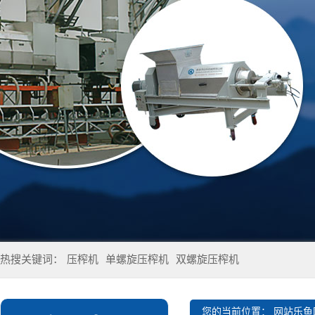
热搜关键词：
压榨机
单螺旋压榨机
双螺旋压榨机
您的当前位置：
网站乐鱼