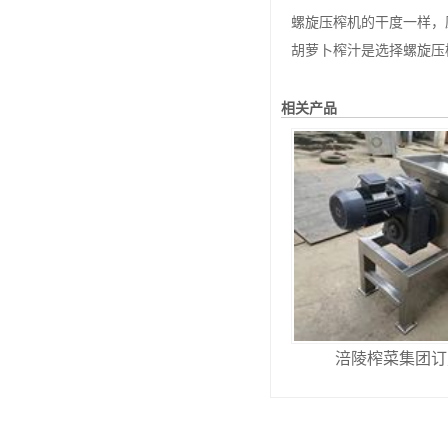
螺旋压榨机的干度一样，压
胡萝卜榨汁是选择螺旋压榨
相关产品
涪陵榨菜集团订