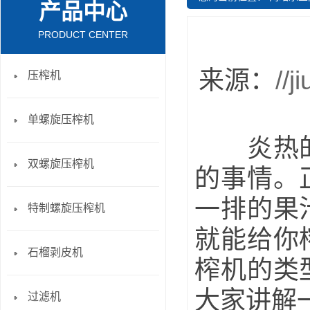
产品中心
PRODUCT CENTER
来源：
//
压榨机
单螺旋压榨机
炎热的夏
双螺旋压榨机
的事情。
一排的果
特制螺旋压榨机
就能给你
石榴剥皮机
榨机的类
大家讲解
过滤机