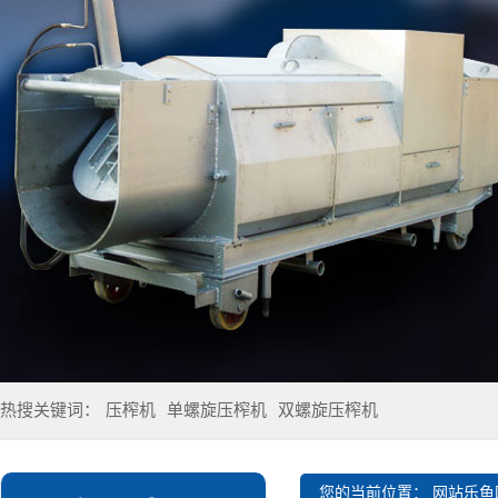
热搜关键词：
压榨机
单螺旋压榨机
双螺旋压榨机
您的当前位置：
网站乐鱼