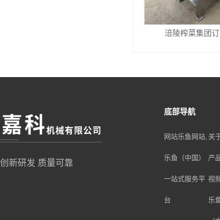
涪陵榨菜集团订
底部导航
网站乐鱼网站,
关
乐鱼（中国）
产
创新研发 质量可靠
一站式服务平
视
台
乐