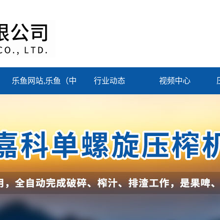
乐鱼网站,乐鱼（中
行业动态
视频中心
国）一站式服务平
台