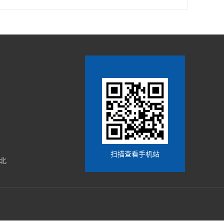
扫描查看手机站
北