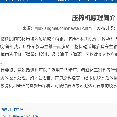
压榨机原理简介
来源：
//jiuxiangmai.com/news/12.html
发布时间：20
料接触的材质均为耐酸碱不绣钢。该压榨机由机架、传动系统
部分等组成。压榨螺旋与主轴一起旋转，物料输送螺旋套在主
形体由液压缸（弹簧）控制，调节油压（弹簧）可以改变对物料
别。
要点：通过改进也可以广泛用于酒精厂、精细化工饲料等行业
质的脱水处理，如木薯酒糟、芦笋原料渣等，经本机脱水后的物
空吸滤机和普通的螺旋压榨机，可使得废渣或污泥达到要求的脱
压榨机工作原理