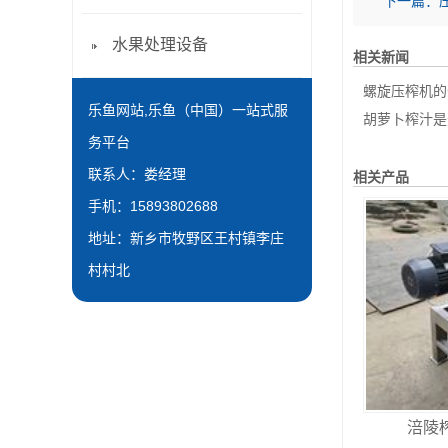
下一篇：
水果处理设备
相关新闻
螺旋压榨机的
乐鱼网站,乐鱼（中国）一站式服
胡萝卜榨汁是
务平台
联系人：娄经理
相关产品
手机：15893802688
地址：新乡市牧野区王村镇李庄
村村北
涪陵