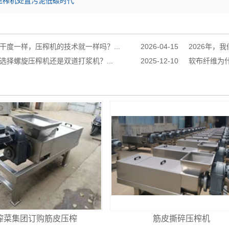
压榨机处置污泥低碳时代
干度一样，压榨机的技术就一样吗？...
2026-04-15
2026年，
选择螺旋压榨机还是双道打浆机？...
2025-12-10
软布纤维为什
榨菜集团订购筋皮压榨
筋皮撕碎压榨机