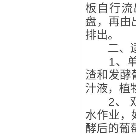
板自行流
盘，再由
排出。
二、适
1、单螺
渣和发酵
汁液，植
2、 双
水作业，
酵后的葡