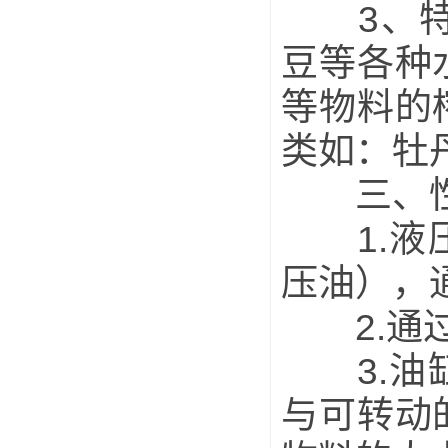
3、特制
豆等各种
等物料的
类如：牡
三、性
1.液压
压油），
2.通过
3.油缸
与可转动