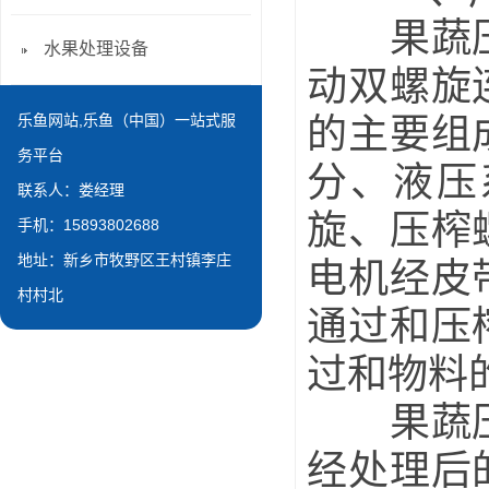
果蔬压榨
水果处理设备
动双螺旋
乐鱼网站,乐鱼（中国）一站式服
的主要组
务平台
分、液压
联系人：娄经理
旋、压榨
手机：15893802688
地址：新乡市牧野区王村镇李庄
电机经皮
村村北
通过和压
过和物料
果蔬压榨
经处理后