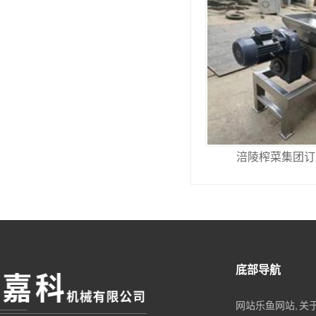
涪陵榨菜集团订
底部导航
网站乐鱼网站,
关