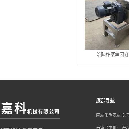
涪陵榨菜集团订
底部导航
网站乐鱼网站,
关
乐鱼（中国）
产