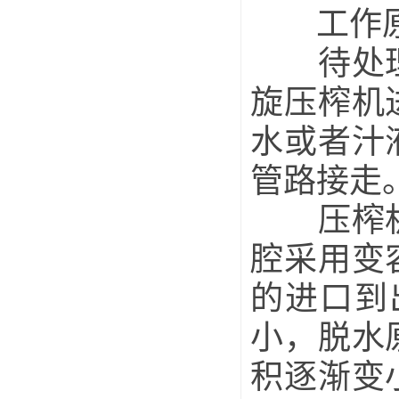
工作原
待处理的
旋压榨机
水或者汁
管路接走
压榨机的
腔采用变
的进口到
小，脱水
积逐渐变