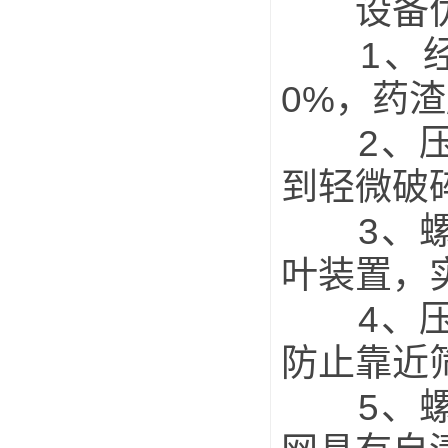
设备优
1、经反
0%，药渣
2、压榨
到轻微破
3、螺旋
叶装置，
4、压榨
防止靠近
5、螺旋