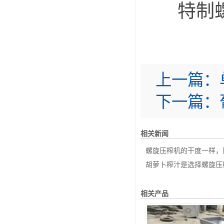
特制螺
上一篇：
下一篇：
相关新闻
螺旋压榨机的干度一样，压
胡萝卜榨汁是选择螺旋压榨
相关产品