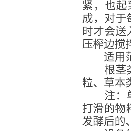
紧，也起
成，对于
时才会送
压榨边搅
适用范
根茎类、
粒、草本
注：单螺
打滑的物
发酵后的