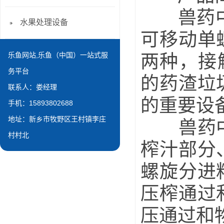
兽药中药
水果处理设备
可移动单
乐鱼网站,乐鱼（中国）一站式服
两种，接
务平台
的药渣垃
联系人：娄经理
的重要设
手机：15893802688
地址：新乡市牧野区王村镇李庄
兽药中药
村村北
榨汁部分
螺旋分进
压榨通过
压通过和