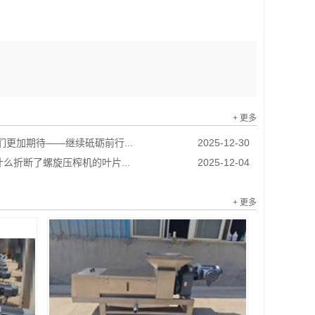
+ 更多
我们更加期待——继续砥砺前行...
2025-12-30
么折断了螺旋压榨机的叶片...
2025-12-04
+ 更多