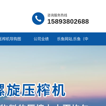
咨询服务热线
15893802688
压榨机导购图
公司业绩
乐鱼网站,乐鱼（中
国）一站式服务平
台