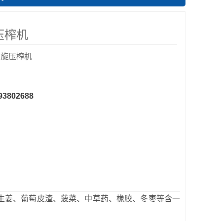
压榨机
螺旋压榨机
93802688
生姜、葡萄皮渣、菠菜、中草药、橡胶、冬枣等含一