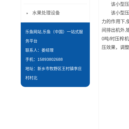
该小型压榨
水果处理设备
该小型压榨
力的作用下,
间排出机外,
乐鱼网站,乐鱼（中国）一站式服
0吨/时压
务平台
压效果，调
联系人：娄经理
手机：15893802688
地址：新乡市牧野区王村镇李庄
村村北