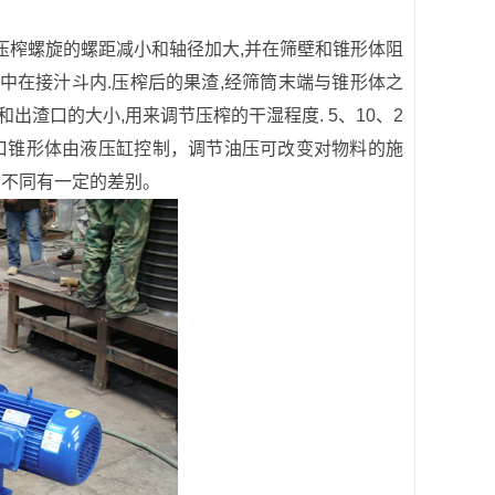
榨螺旋的螺距减小和轴径加大,并在筛壁和锥形体阻
集中在接汁斗内.压榨后的果渣,经筛筒末端与锥形体之
出渣口的大小,用来调节压榨的干湿程度. 5、10、2
口锥形体由液压缸控制，调节油压可改变对物料的施
质不同有一定的差别。