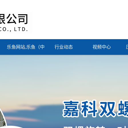
乐鱼网站,乐鱼（中
行业动态
视频中心
国）一站式服务平
台