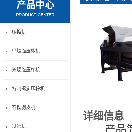
产品中心
PRODUCT CENTER
压榨机
单螺旋压榨机
双螺旋压榨机
特制螺旋压榨机
石榴剥皮机
详细信息
产品简
过滤机