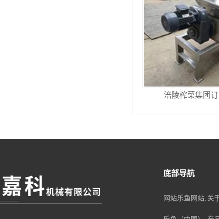
涪陵榨菜集团订
底部导航
网站乐鱼网站,
关