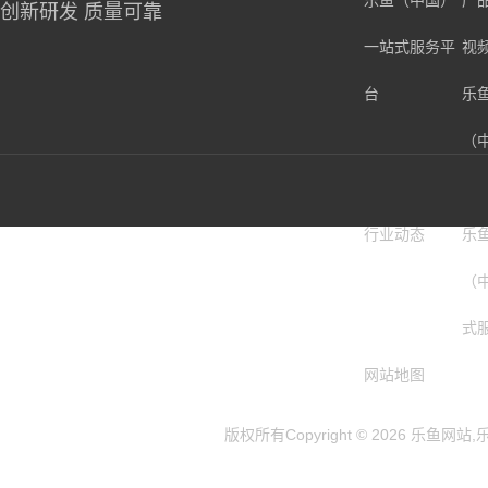
乐鱼（中国）
产
创新研发 质量可靠
一站式服务平
视
台
乐
（
式
行业动态
乐
（
式
网站地图
版权所有Copyright © 2026