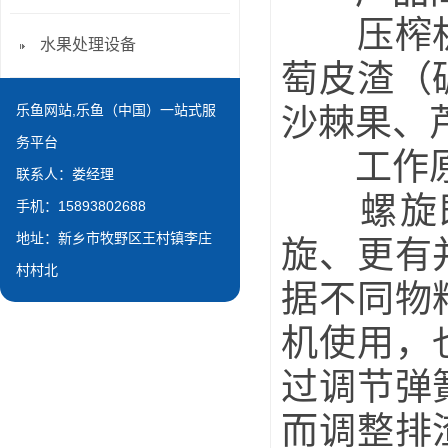
压榨机有
水果处理设备
萄皮渣（
乐鱼网站,乐鱼（中国）一站式服
沙棘果、
务平台
工作原
联系人：娄经理
螺旋既
手机：15893802688
地址：新乡市牧野区王村镇李庄
旋、更有
村村北
据不同物
机使用，
过调节弹
而调整排