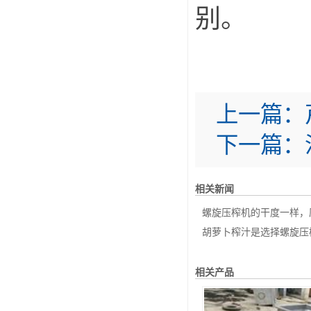
别。
上一篇：
下一篇：
相关新闻
螺旋压榨机的干度一样，压
胡萝卜榨汁是选择螺旋压榨
相关产品