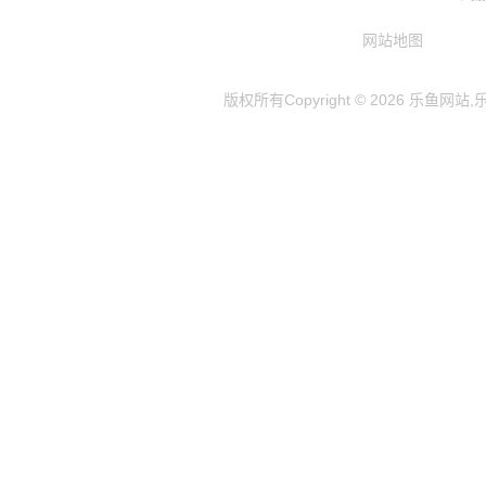
网站地图
版权所有Copyright © 2026