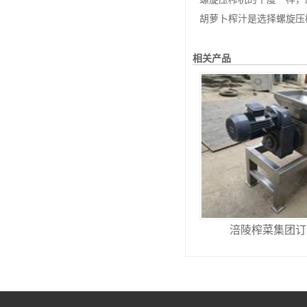
胡萝卜榨汁是选择螺旋压榨
相关产品
涪陵榨菜集团订