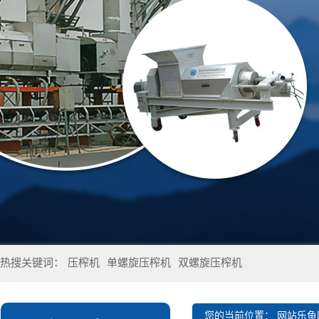
热搜关键词：
压榨机
单螺旋压榨机
双螺旋压榨机
您的当前位置：
网站乐鱼