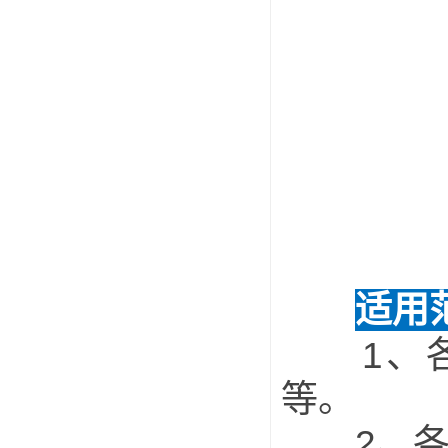
适用
1、各
等。
2、各类