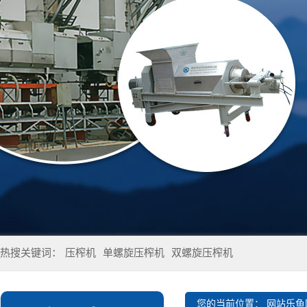
热搜关键词：
压榨机
单螺旋压榨机
双螺旋压榨机
您的当前位置：
网站乐鱼