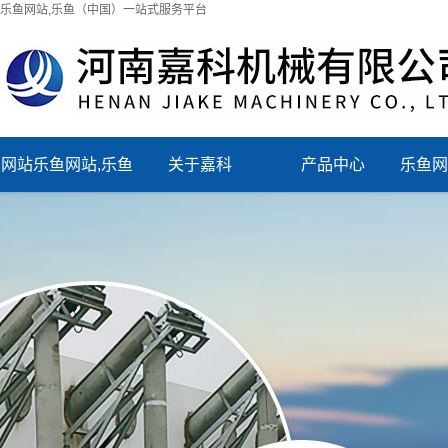
乐鱼网站,乐鱼（中国）一站式服务平台
网站乐鱼网站,乐鱼
关于嘉科
产品中心
乐鱼网
（中国）一站式服
国）
务平台