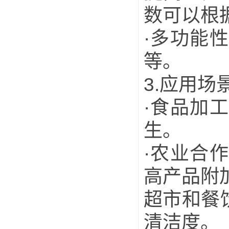
数可以根
·多功能
等。
3.应用场
·食品加
生。
·农业合
高产品附
超市和餐
清洁度。