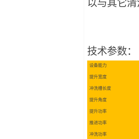
以与其它清
技术参数：
设备能力
提升宽度
冲洗槽长度
提升角度
提升功率
推进功率
冲洗功率