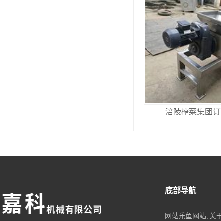
涪陵榨菜集团订
底部导航
网站乐鱼网站,
关