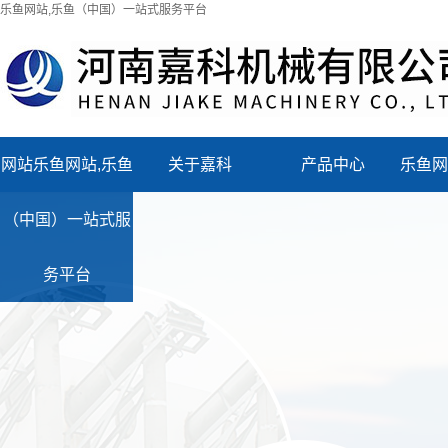
乐鱼网站,乐鱼（中国）一站式服务平台
网站乐鱼网站,乐鱼
关于嘉科
产品中心
乐鱼网
（中国）一站式服
国）
务平台