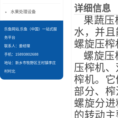
详细信息
水果处理设备
果蔬压
水，并且
乐鱼网站,乐鱼（中国）一站式服
务平台
螺旋压榨
联系人：娄经理
螺旋压
手机：15893802688
地址：新乡市牧野区王村镇李庄
压榨机、
村村北
榨机。它
部分、榨
螺旋分进
的转动主