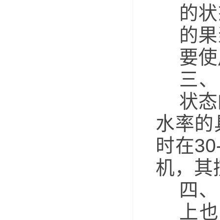
的状
的果
要使
三、
状态
水率的
时在3
机，其
四、
上也