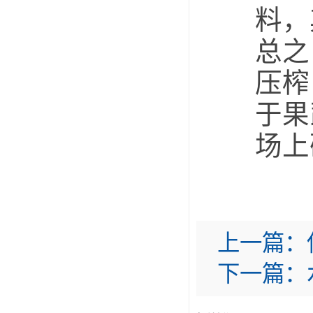
料，
总之
压榨
于果
场上
上一篇：
下一篇：