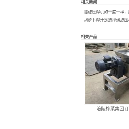
相关新闻
螺旋压榨机的干度一样，压
胡萝卜榨汁是选择螺旋压榨
相关产品
涪陵榨菜集团订