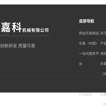
底部导航
网站乐鱼网站,
关
乐鱼（中国）
产
创新研发 质量可靠
一站式服务平
视
台
乐
（
式
行业动态
乐
（