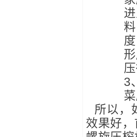
进
料
度
形
压
3
菜
所以，
效果好，
螺旋压榨