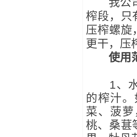
我公
榨段，只
压榨螺旋
更干，压
使用
1、水
的榨汁。
菜、菠萝
桃、桑葚