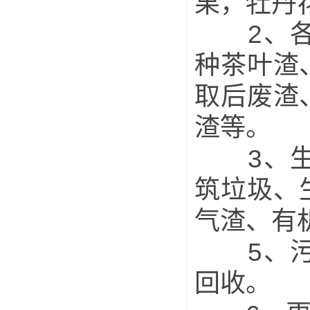
果，牡丹
2、各种
种茶叶渣
取后废渣
渣等。
3、生活
筑垃圾、
气渣、有
5、污泥
回收。