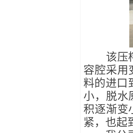
该压
容腔采用
料的进口
小，脱水
积逐渐变
紧，也起