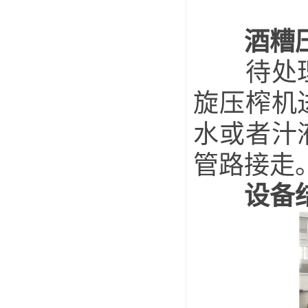
酒糟
待处理的
旋压榨机
水或者汁
管路接走
设备