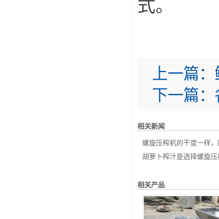
式。
上一篇：
下一篇：
相关新闻
螺旋压榨机的干度一样，压
胡萝卜榨汁是选择螺旋压榨
相关产品