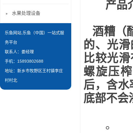
产品
水果处理设备
酒糟（
乐鱼网站,乐鱼（中国）一站式服
的、光滑
务平台
联系人：娄经理
比较光滑
手机：15893802688
螺旋压榨
地址：新乡市牧野区王村镇李庄
村村北
后，含水
底部不会
。