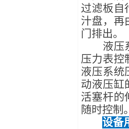
过滤板自
汁盘，再
门排出。
液压系统
压力表控
液压系统
动液压缸
活塞杆的
随时控制
设备