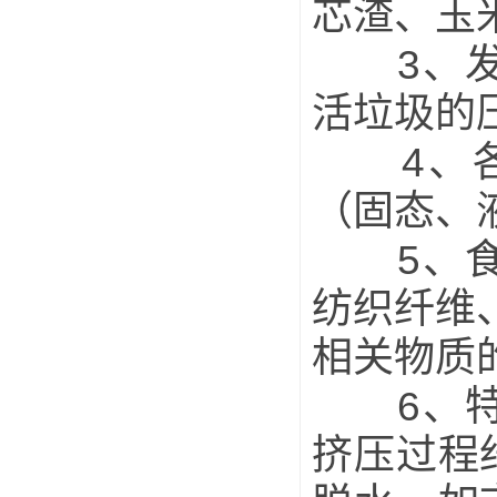
芯渣、玉
3、发酵
活垃圾的
4、各
（固态、
5、食品
纺织纤维
相关物质
6、特别
挤压过程