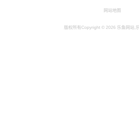
网站地图
版权所有Copyright © 2026