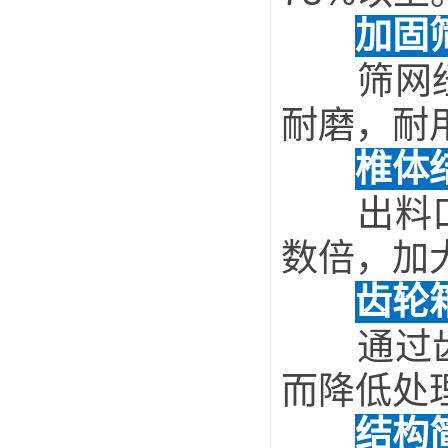
加固
筛网经过
耐磨，耐
椎体
出料口出
数倍，加
齿轮
通过齿轮
而降低处
结构