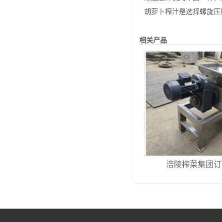
胡萝卜榨汁是选择螺旋压榨
相关产品
涪陵榨菜集团订