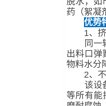
脱水，如
药（絮凝
优势
1、挤
同一轴上
出料口弹
物料水分
2、不
该设备属
等所有能
磨耐腐蚀