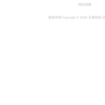
网站地图
版权所有Copyright © 2026