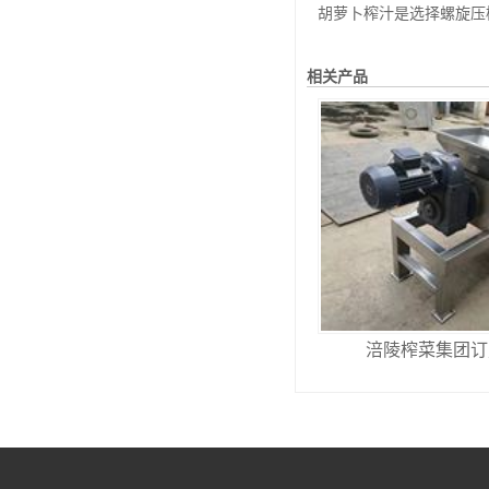
胡萝卜榨汁是选择螺旋压榨
相关产品
涪陵榨菜集团订