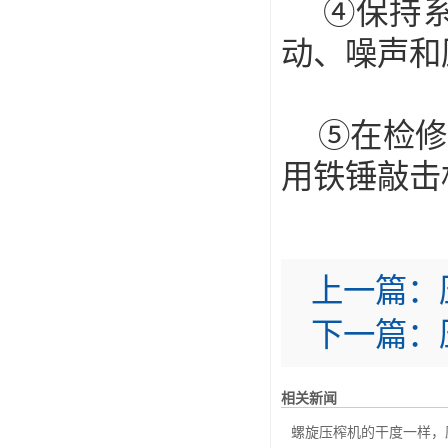
④保持系
动、噪声和
⑤在检修
用铁锤敲击
上一篇：
下一篇：
相关新闻
螺旋压榨机的干度一样，压