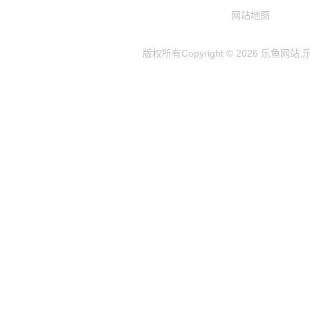
网站地图
版权所有Copyright © 2026