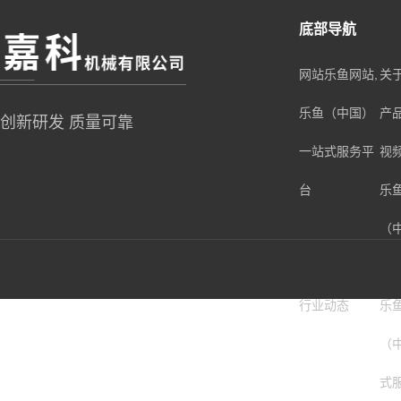
底部导航
网站乐鱼网站,
关
乐鱼（中国）
产
创新研发 质量可靠
一站式服务平
视
台
乐
（
式
行业动态
乐
（
式