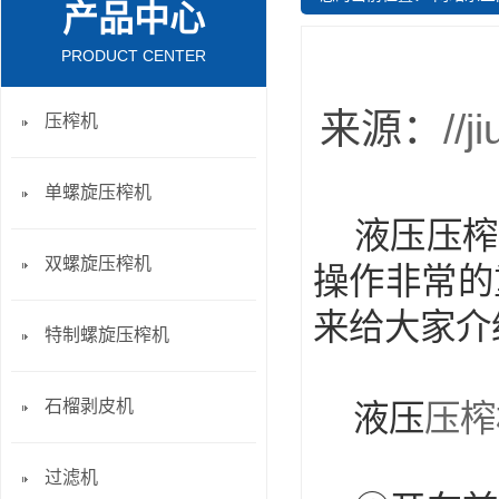
产品中心
PRODUCT CENTER
来源：
//
压榨机
单螺旋压榨机
液压压榨
双螺旋压榨机
操作非常的
来给大家介
特制螺旋压榨机
石榴剥皮机
液压
压榨
过滤机