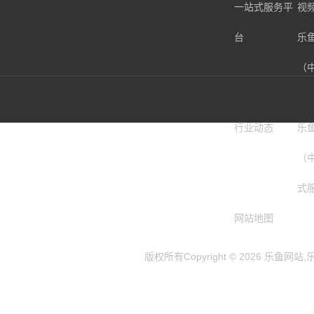
一站式服务平
视
台
乐
（
式
行业动态
乐
（
式
网站地图
版权所有Copyright © 2026