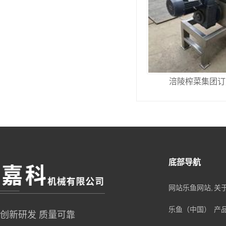
涪陵榨菜集团订
底部导航
网站乐鱼网站,
关
乐鱼（中国）
产
创新研发 质量可靠