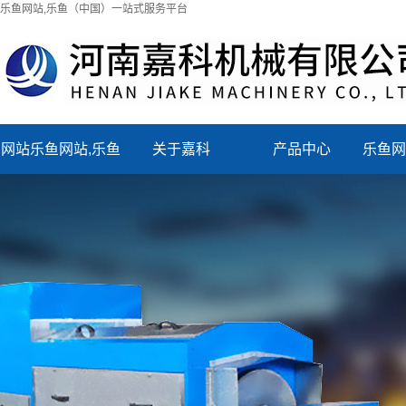
乐鱼网站,乐鱼（中国）一站式服务平台
网站乐鱼网站,乐鱼
关于嘉科
产品中心
乐鱼网
（中国）一站式服
国）
务平台