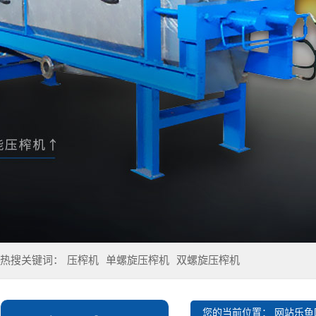
热搜关键词：
压榨机
单螺旋压榨机
双螺旋压榨机
您的当前位置：
网站乐鱼