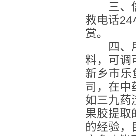
三、信誉
救电话2
赏。
四、用途
料，可调
新乡市乐
司，在中
如三九药
果胶提取
的经验，