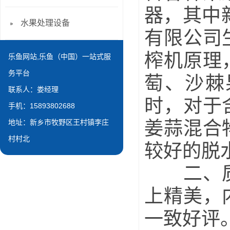
器，其中
水果处理设备
有限公司
榨机原理
乐鱼网站,乐鱼（中国）一站式服
务平台
萄、沙棘
联系人：娄经理
时，对于
手机：15893802688
姜蒜混合
地址：新乡市牧野区王村镇李庄
村村北
较好的脱
二、质量
上精美，
一致好评