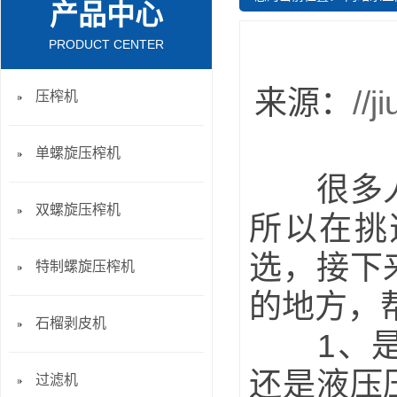
产品中心
PRODUCT CENTER
来源：
//
压榨机
单螺旋压榨机
很多人在
双螺旋压榨机
所以在挑
选，接下
特制螺旋压榨机
的地方，
石榴剥皮机
1、是要
还是液压
过滤机