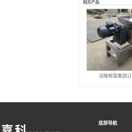
相关产品
涪陵榨菜集团订
底部导航