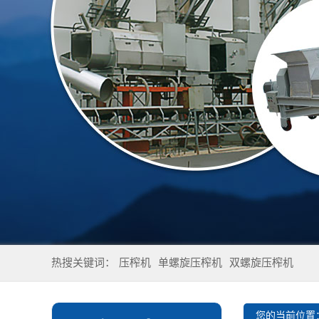
热搜关键词：
压榨机
单螺旋压榨机
双螺旋压榨机
您的当前位置