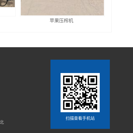
苹果压榨机
扫描查看手机站
北