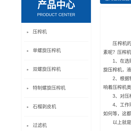
产品中心
PRODUCT CENTER
压榨机
压榨机的类
单螺旋压榨机
素呢？压榨
1、在选购
双螺旋压榨机
旋压榨机，
2、根据物
响着压榨机
特制螺旋压榨机
3、对压榨
4、工作环
石榴剥皮机
如何等，这
以上就是压
过滤机