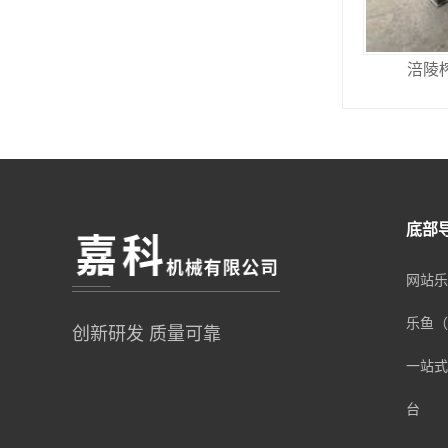
涪陵
底部
网站乐
乐鱼（
创新研发 质量可靠
一站式
台