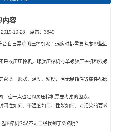
的内容
19-10-28
点击：3649
合自己需求的压榨机呢？选购时都需要考虑哪些因
还是液压压榨机。螺旋压榨机有单螺旋压榨机和双螺
的密度、形状、温度、粘度、有无腐蚀性等属性都影
同，这一点也是购买压榨机需要考虑的因素。
封闭性如何、干湿度如何、性能如何、对污染的要求
选压榨机你是不是已经找到了头绪呢？