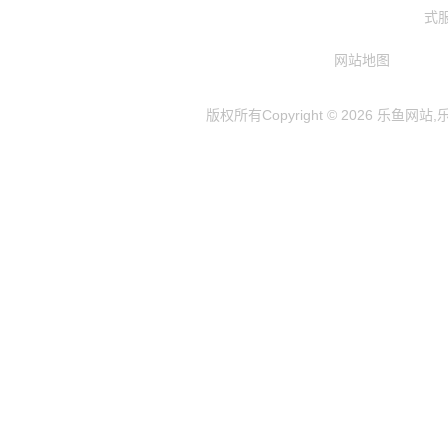
式
网站地图
版权所有Copyright © 2026