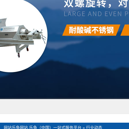
：
网站乐鱼网站,乐鱼（中国）一站式服务平台
»
行业动态