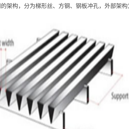
的架构，分为梯形丝、方钢、钢板冲孔，外部架构