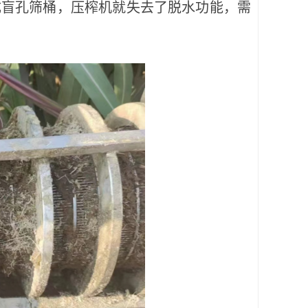
成盲孔筛桶，压榨机就失去了脱水功能，需