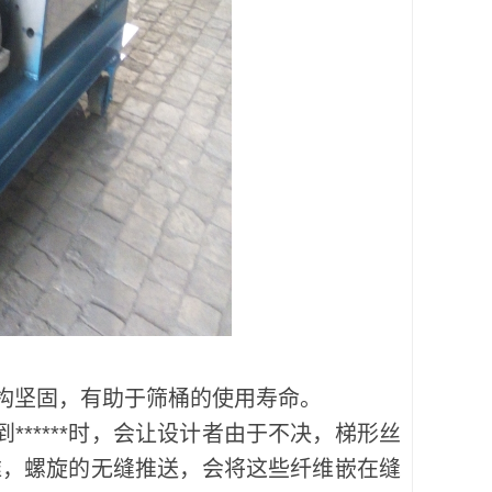
构坚固，有助于筛桶的使用寿命。
*****时，会让设计者由于不决，梯形丝
长纤维，螺旋的无缝推送，会将这些纤维嵌在缝