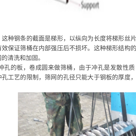
：这种钢条的截面是梯形，以纵向为长度将梯形丝
有效保证筛桶在内部强压后不损坏。这种梯形结构
网的清洗和加固。
冲孔的板，卷成圆来做筛桶，由于冲孔是发散性质
冲孔工艺的限制，筛网的孔径只能大于钢板的厚度
。