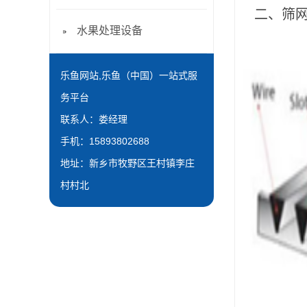
二、筛网
水果处理设备
乐鱼网站,乐鱼（中国）一站式服
务平台
联系人：娄经理
手机：15893802688
地址：新乡市牧野区王村镇李庄
村村北