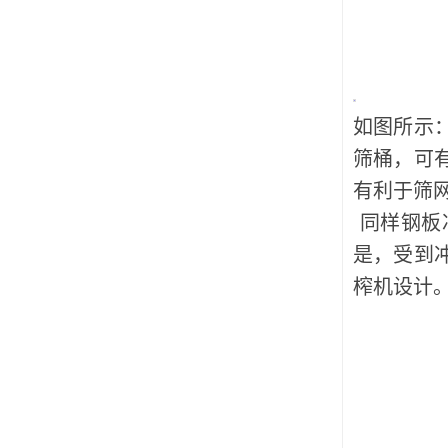
如图所示
筛桶，可
有利于筛
同样钢板
是，受到
榨机设计