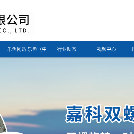
乐鱼网站,乐鱼（中
行业动态
视频中心
国）一站式服务平
台