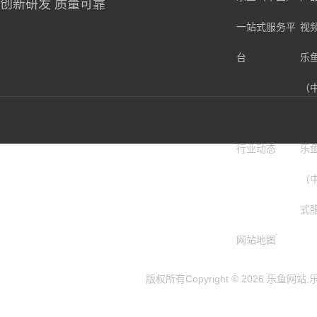
创新研发 质量可靠
一站式服务平
视
台
乐
（
式
行业动态
乐
（
式
网站地图
版权所有Copyright © 2026