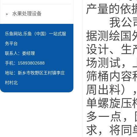
产量的依
水果处理设备
我公司生
据测绘国
乐鱼网站,乐鱼（中国）一站式服
务平台
设计、生
联系人：娄经理
场测试，
手机：15893802688
筛桶内容
地址：新乡市牧野区王村镇李庄
村村北
周出料）
单螺旋压
多一点，
求，将同