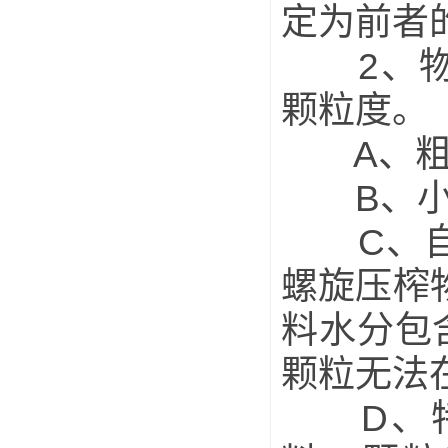
定为前者
2、物料
颗粒度。
A、粗涩
B、小颗
C、自然
螺旋压榨
料水分包
颗粒无法
D、特