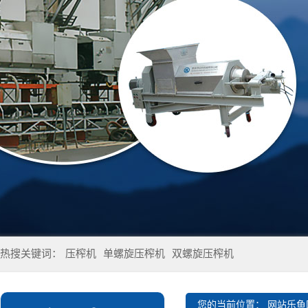
热搜关键词：
压榨机
单螺旋压榨机
双螺旋压榨机
您的当前位置：
网站乐鱼