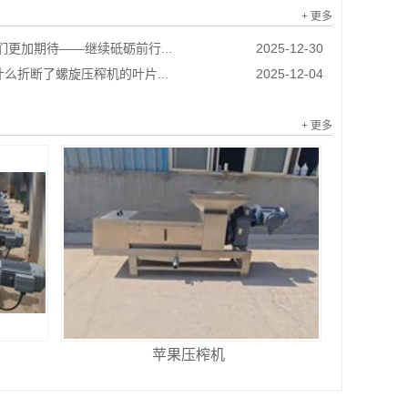
+ 更多
我们更加期待——继续砥砺前行...
2025-12-30
么折断了螺旋压榨机的叶片...
2025-12-04
+ 更多
苹果压榨机