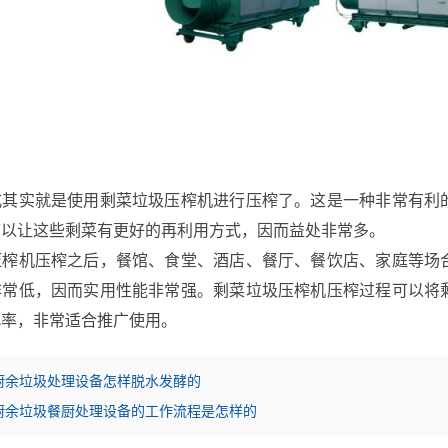
实就是使用剩菜垃圾压榨机进行压榨了。这是一种非常有利的
可以让这些剩菜有更好的再利用方式，因而益处非常多。
机压榨之后，餐馆、食堂、酒店、餐厅、餐饮店、家庭等场合
非常低，因而实用性能非常强。剩菜垃圾压榨机压榨过程可以将
几率，非常适合推广使用。
厨余垃圾处理设备怎样脱水发酵的
厨余垃圾餐厨处理设备的工作流程是怎样的