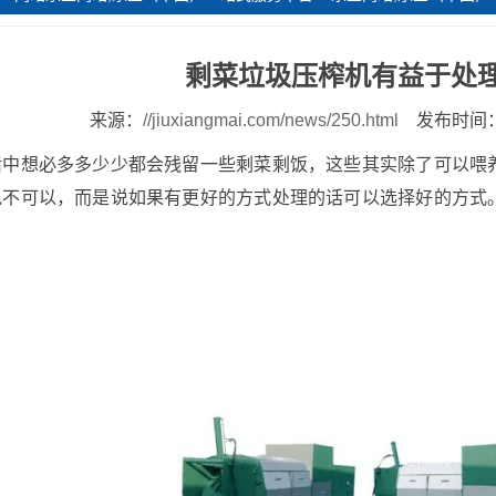
剩菜垃圾压榨机有益于处
来源：
//jiuxiangmai.com/news/250.html
发布时间：2
想必多多少少都会残留一些剩菜剩饭，这些其实除了可以喂养
说不可以，而是说如果有更好的方式处理的话可以选择好的方式