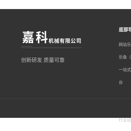
底部
网站乐
乐鱼（
创新研发 质量可靠
一站式
台
行业动