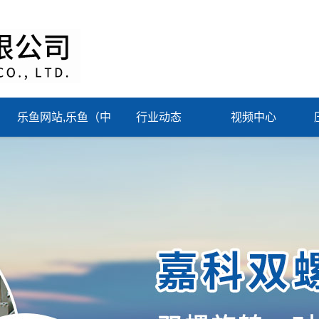
乐鱼网站,乐鱼（中
行业动态
视频中心
国）一站式服务平
台