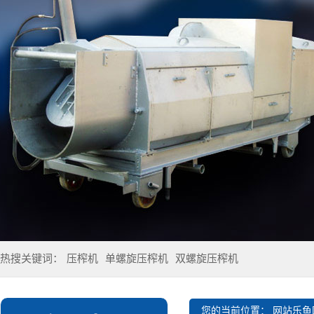
热搜关键词：
压榨机
单螺旋压榨机
双螺旋压榨机
您的当前位置：
网站乐鱼