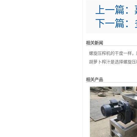
上一篇：
下一篇：
相关新闻
螺旋压榨机的干度一样，压
胡萝卜榨汁是选择螺旋压榨
相关产品