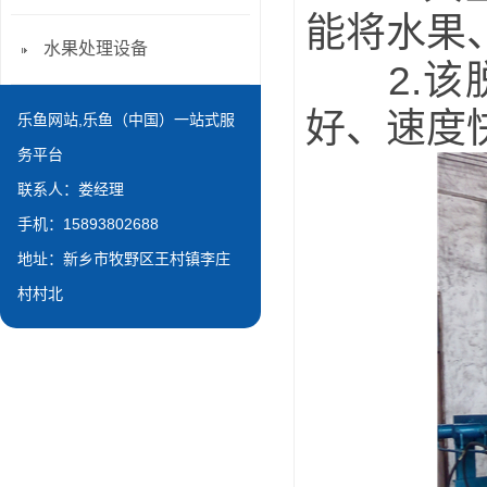
能将水果
水果处理设备
2.该脱
好、速度
乐鱼网站,乐鱼（中国）一站式服
务平台
联系人：娄经理
手机：15893802688
地址：新乡市牧野区王村镇李庄
村村北