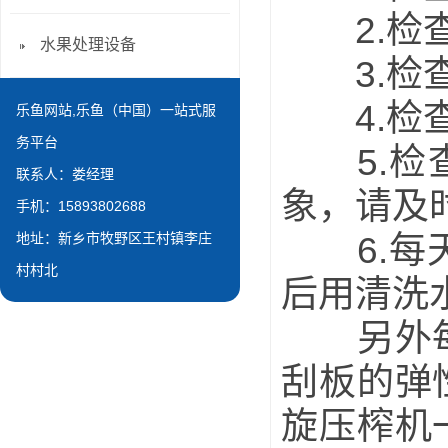
2.检查
水果处理设备
3.检查
4.检查
乐鱼网站,乐鱼（中国）一站式服
务平台
5.检查
联系人：娄经理
象，请及
手机：15893802688
6.每天
地址：新乡市牧野区王村镇李庄
村村北
后用清洗
另外每周
刮板的弹
旋压榨机