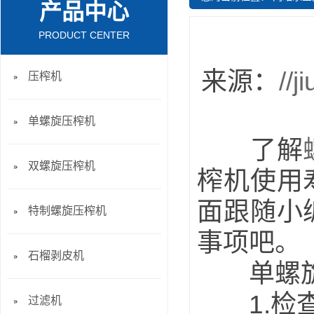
产品中心
PRODUCT CENTER
来源：
//
压榨机
单螺旋压榨机
了解
双螺旋压榨机
榨机使用
面跟随小
特制螺旋压榨机
事项吧。
石榴剥皮机
单螺旋
1.检查
过滤机