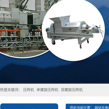
热搜关键词：
压榨机
单螺旋压榨机
双螺旋压榨机
您的当前位置：
网站乐鱼