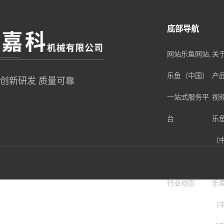
底部导航
网站乐鱼网站,
关
乐鱼（中国）
产
创新研发 质量可靠
一站式服务平
视
台
乐
（
式
行业动态
乐
（