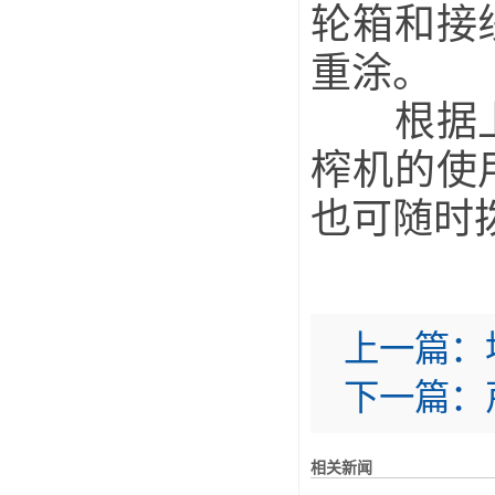
轮箱和接
重涂。
根据上面
榨机的使
也可随时
上一篇：
下一篇：
相关新闻