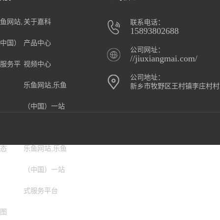
鱼网站,
关于嘉科
联系电话：
15893802688
中国）
产品中心
公司网址：
//jiuxiangmai.com/
服务平
视频中心
公司地址：
乐鱼网站,乐鱼
新乡市牧野区王村镇李庄村村
（中国）一站
式服务平台
态
乐鱼网站,乐鱼
（中国）一站
式服务平台
图