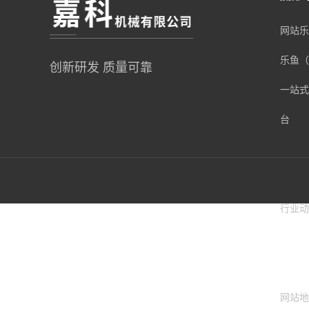
网站乐
乐鱼（
创新研发 质量可靠
一站式
台
行业动
网站地