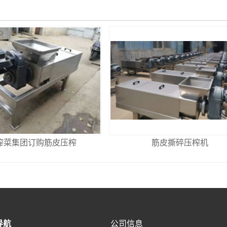
榨菜集团订购筋皮压榨
筋皮撕碎压榨机
导航
公司信息