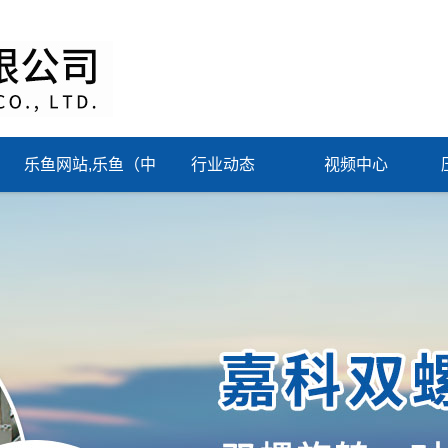
乐鱼网站,乐鱼（中
行业动态
视频中心
国）一站式服务平
台