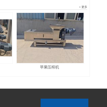
+ 更多
苹果压榨机