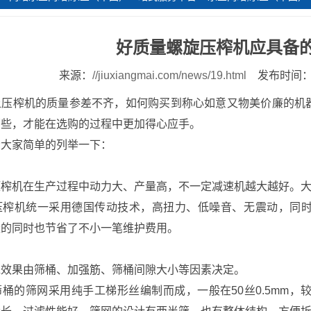
好质量螺旋压榨机应具备
来源：
//jiuxiangmai.com/news/19.html
发布时间：20
榨机的质量参差不齐，如何购买到称心如意又物美价廉的机器
哪些，才能在选购的过程中更加得心应手。
家简单的列举一下：
：
机在生产过程中动力大、产量高，不一定减速机越大越好。大
机统一采用德国传动技术，高扭力、低噪音、无震动，同时
量的同时也节省了不小一笔维护费用。
：
果由筛桶、加强筋、筛桶间隙大小等因素决定。
筛网采用纯手工梯形丝编制而成，一般在50丝0.5mm，较小