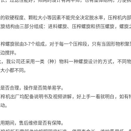
命长，过滤性能好，筛网的设计有两半筛，也有整体结构，方便
：
软硬程度、颗粒大小等因素不能完全决定脱水率，压榨机内部
结构由三部分组成：进料螺旋、压榨螺旋和挤压螺旋，螺旋之
螺旋就由3-7个组成，对于每一个压榨段，只有当固形物积聚
榨边搅拌。
我公司还采用一类（种）物料一种螺旋设计的方式，不同物
的大小都不同。
：
否合理，操作是否简单易学。
机出厂均配备说明书及视频讲解，好上手一看就明白，如有特
移动。
：
期间，售后维修是否有保障。