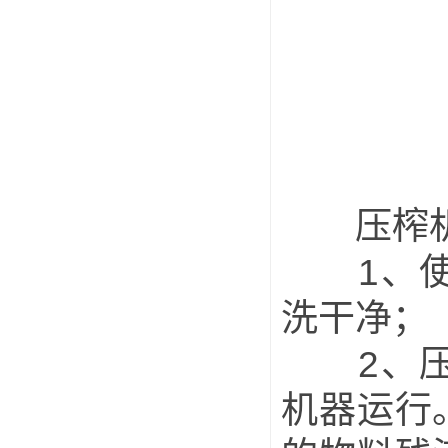
压榨机
1、使用
洗干净；
2、压榨
机器运行