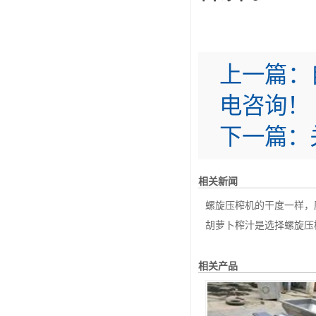
上一篇：
电咨询！
下一篇：
相关新闻
螺旋压榨机的干度一样，压
胡萝卜榨汁是选择螺旋压榨
相关产品