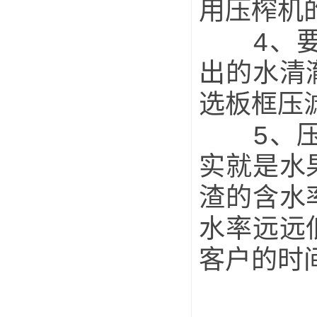
用压榨机
4、要求
出的水清
选板框压
5、压榨
实就是水
渣的含水
水率远远
客户的时