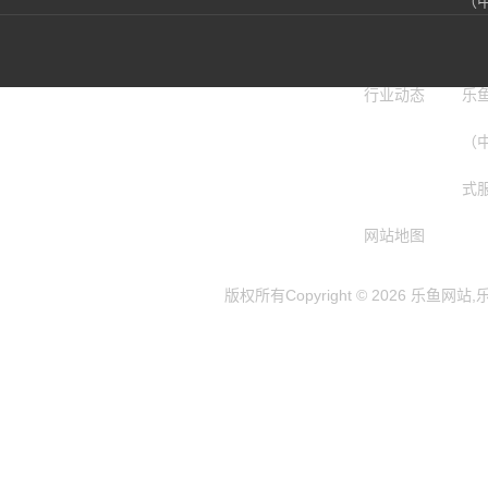
（
式
行业动态
乐
（
式
网站地图
版权所有Copyright © 2026