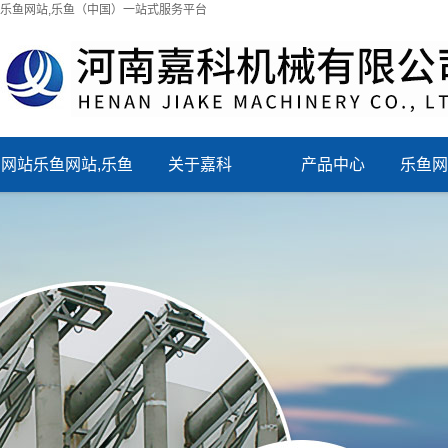
乐鱼网站,乐鱼（中国）一站式服务平台
网站乐鱼网站,乐鱼
关于嘉科
产品中心
乐鱼网
（中国）一站式服
国）
务平台