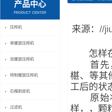
产品中心
PRODUCT CENTER
来源：
//
压榨机
单螺旋压榨机
怎样在
双螺旋压榨机
首先，
椹、等其
特制螺旋压榨机
工后的状
石榴剥皮机
原始状
样，，颗
过滤机