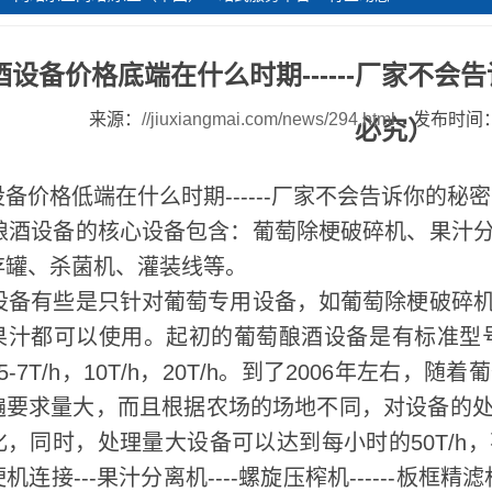
酒设备价格底端在什么时期------厂家不
来源：
//jiuxiangmai.com/news/294.html
发布时间：2
必究）
备价格低端在什么时期------厂家不会告诉你的秘
设备的核心设备包含：葡萄除梗破碎机、果汁分
存罐、杀菌机、灌装线等。
有些是只针对葡萄专用设备，如葡萄除梗破碎机
果汁都可以使用。起初的葡萄酿酒设备是有标准型号的
h，5-7T/h，10T/h，20T/h。到了2006年左
遍要求量大，而且根据农场的场地不同，对设备的
化，同时，处理量大设备可以达到每小时的50T/h
机连接---果汁分离机----螺旋压榨机------板框