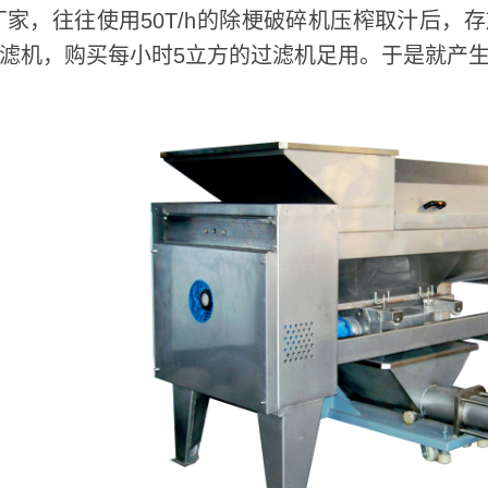
厂家，往往使用50T/h的除梗破碎机压榨取汁后，
的过滤机，购买每小时5立方的过滤机足用。于是就产