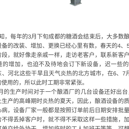
，每年的3月下旬成都的糖酒会结束后，大多数酿
设备的改装、增加、更换已经心里有数，春天的4、
阶段，就好像走亲戚一样，走访老客户，联系新客
量的增加，也迫不及待地会订下新设备，迟一些的
东、河北这些干旱且天气炎热的北方城市，在6、7
的使用的，所以此时工期非常紧张。
的生产时间对于一个酿酒厂的几台设备还好出台
上生产的高峰期时炎热的夏天，因此，酿酒设备的
心病，设备厂家一般都是按照订单前后日期安排批
舍不得丢掉客户时，就不得不采取这样一些措施，
订单交给外协干、增加临时的工人加班干等等。可