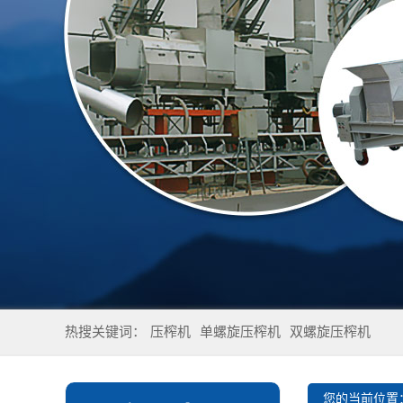
热搜关键词：
压榨机
单螺旋压榨机
双螺旋压榨机
您的当前位置