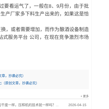
过要看运气了，一般在8、9月份，由于批
者生产厂家多下料生产出来的，如果这是恰
换，或者需要增加，而作为酿酒设备制造
站式服务平台 公司，在现在竞争激烈市场
创文章，抄袭必究）
之七（原创文章，抄袭必究）
+ 更多
干度一样，压榨机的技术就一样吗？...
2026-04-15