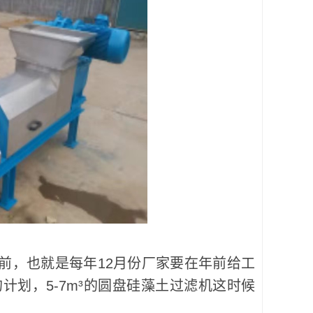
，也就是每年12月份厂家要在年前给工
的计划，5-7m³的圆盘硅藻土过滤机这时候