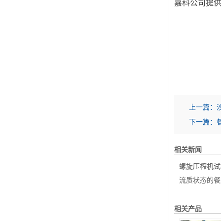
嘉科公司提
上一篇：
下一篇：
相关新闻
螺旋压榨机试
流质状态的餐厨
相关产品