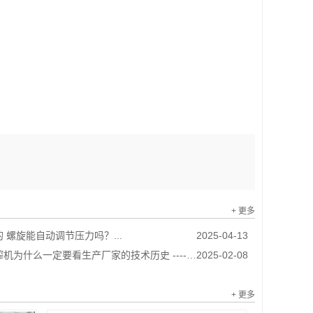
+ 更多
 螺旋能自动调节压力吗？...
2025-04-13
要看生产厂家的技术历史 -----厂家不会告诉你的秘密之十五（原创文章，抄袭必究）...
2025-02-08
+ 更多