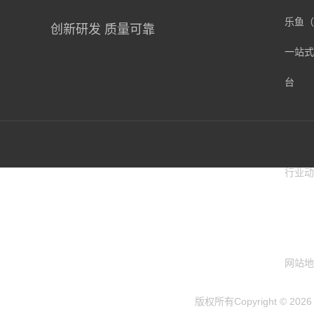
乐鱼（
创新研发 质量可靠
一站式
台
行业动
网站地
版权所有Copyright 