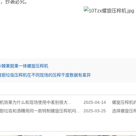
供，抄袭必究。
沙棘果脱果一体螺旋压榨机
餐厨垃圾压榨机在不同现场的压榨干度数据有差异
机效果为什么和现场使用中差别很大...
2025-04-14
螺旋压榨机的
垃圾和酒糟用同一款特制螺旋压榨机吗？...
2025-03-25
选择螺旋压榨机为什么一定