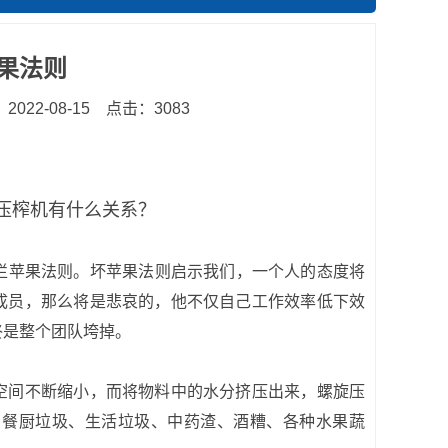
果法则
022-08-15
点击：3083
压榨机有什么关系？
烂苹果法则。
坏苹果法则启示我们，一个人的态度将
成员，那么将是悲哀的，他不仅自己工作效率低下效
终是整个团队垮掉。
空间不断缩小，而将物料中的水分挤压出来，螺旋压
：餐厨垃圾、生活垃圾、中药渣、酒糟、各种水果蔬