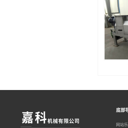
底部
网站乐