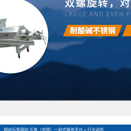
：
网站乐鱼网站,乐鱼（中国）一站式服务平台
»
行业动态