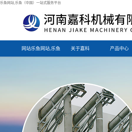
乐鱼网站,乐鱼（中国）一站式服务平台
网站乐鱼网站,乐鱼
关于嘉科
产品中心
（中国）一站式服
务平台