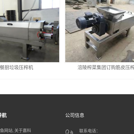
餐厨垃圾压榨机
涪陵榨菜集团订购筋皮压
导航
公司信息
鱼网站,
关于嘉科
联系电话：